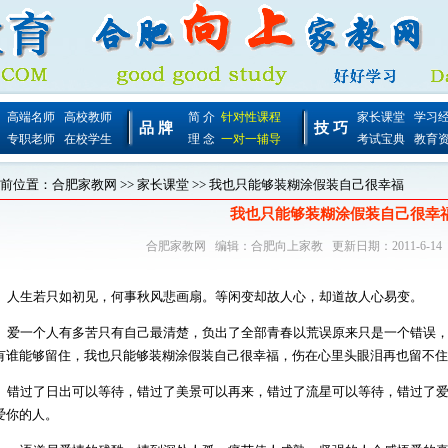
高端名师
高校教师
简 介
针对性课程
家长课堂
学习
品 牌
技 巧
专职老师
在校学生
理 念
一对一辅导
考试宝典
教育
前位置：
合肥家教网
>>
家长课堂
>> 我也只能够装糊涂假装自己很幸福
我也只能够装糊涂假装自己很幸
合肥家教网
编辑：
合肥向上家教
更新日期：2011-6-14
2、人生若只如初见，何事秋风悲画扇。等闲变却故人心，却道故人心易变。
3、爱一个人有多苦只有自己最清楚，负出了全部青春以荒误原来只是一个错误
有谁能够留住，我也只能够装糊涂假装自己很幸福，伤在心里头眼泪再也留不住
4、错过了日出可以等待，错过了美景可以再来，错过了流星可以等待，错过了
爱你的人。