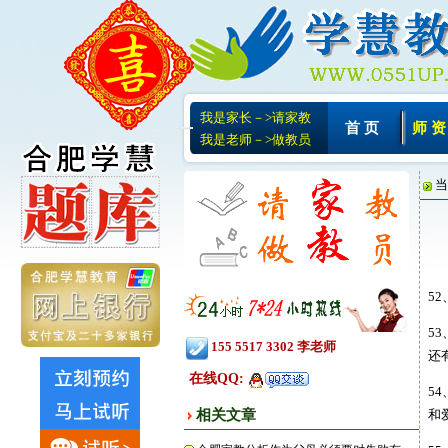
我是家长－>请家教
首 页
师 资
我是老师－>做教员
当
5
5
155 5517 3302 李老师
还
在线QQ:
5
相关文章
和