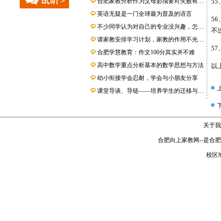
合肥家教分析作为父母必须要对失败有…
5
英语无疑是一门全球最为普及的语言
5
不少同学认为对自己的专业没兴趣，怎…
不
请家教安排学习计划，家教的作用不光…
5
合肥学慧教育：作文100分其实并不难
高中数学重点分析基本的数学思想与方法
以
幼小衔接学会忍耐，学会与小朋友分享
课堂导谈、导链——培养学生的迁移与…
关于我
合肥向上家教网
--是
合肥
校区