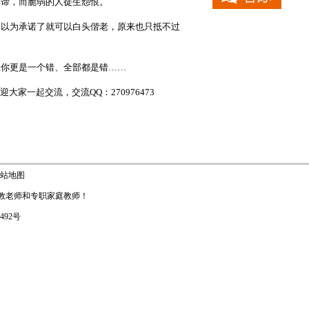
真谛，而脆弱的人徒生怨恨。
，以为承诺了就可以白头偕老，原来也只抵不过
上你更是一个错、全部都是错……
大家一起交流，交流QQ：270976473
站地图
教老师
和
专职家庭教师
！
1492号