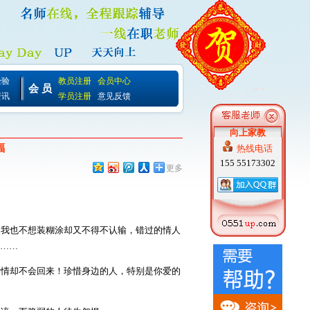
经验
教员注册
会员中心
会 员
资讯
学员注册
意见反馈
向上家教
福
热线电话
155 55173302
更多
，我也不想装糊涂却又不得不认输，错过的情人
……
爱情却不会回来！珍惜身边的人，特别是你爱的