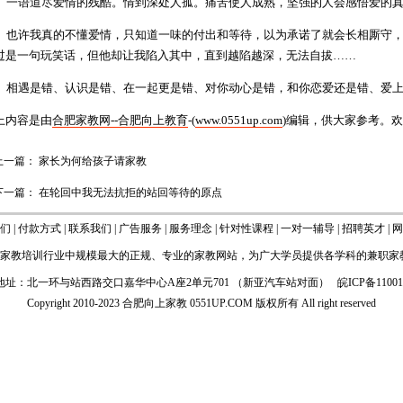
5、一语道尽爱情的残酷。情到深处人孤。痛苦使人成熟，坚强的人会感悟爱的
6、也许我真的不懂爱情，只知道一味的付出和等待，以为承诺了就会长相厮守
过是一句玩笑话，但他却让我陷入其中，直到越陷越深，无法自拔……
7、相遇是错、认识是错、在一起更是错、对你动心是错，和你恋爱还是错、爱
上内容是由
合肥家教网--合肥向上教育
-(
www.0551up.com
)编辑，供大家参考。欢迎
上一篇：
家长为何给孩子请家教
下一篇：
在轮回中我无法抗拒的站回等待的原点
们
|
付款方式
|
联系我们
|
广告服务
|
服务理念
|
针对性课程
|
一对一辅导
|
招聘英才
|
网
家教
培训行业中规模最大的正规、专业的
家教网站
，为广大学员提供各学科的
兼职家
地址：北一环与站西路交口嘉华中心A座2单元701 （新亚汽车站对面）
皖ICP备1100
Copyright 2010-2023 合肥向上家教
0551UP.COM
版权所有 All right reserved