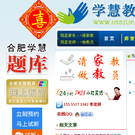
我是家长－>请家教
首 页
师 资
我是老师－>做教员
当
155 5517 3302 李老师
在线QQ:
相关文章