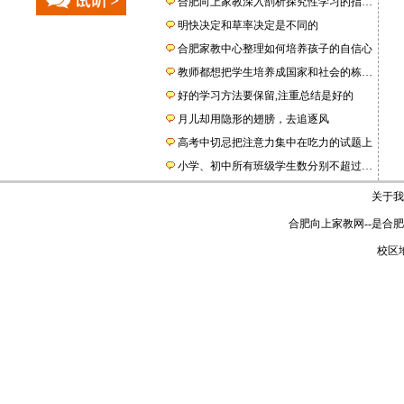
合肥向上家教深入剖析探究性学习的指…
明快决定和草率决定是不同的
合肥家教中心整理如何培养孩子的自信心
教师都想把学生培养成国家和社会的栋…
好的学习方法要保留,注重总结是好的
月儿却用隐形的翅膀，去追逐风
高考中切忌把注意力集中在吃力的试题上
小学、初中所有班级学生数分别不超过…
关于我
合肥向上家教网
--是
合肥
校区