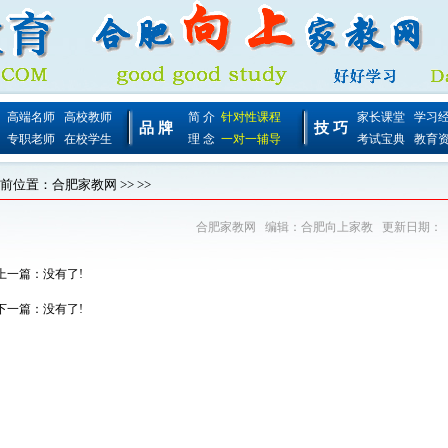
高端名师
高校教师
简 介
针对性课程
家长课堂
学习
品 牌
技 巧
专职老师
在校学生
理 念
一对一辅导
考试宝典
教育
前位置：
合肥家教网
>>
>>
合肥家教网
编辑：
合肥向上家教
更新日期：
上一篇：没有了!
下一篇：没有了!