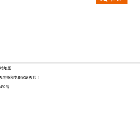
站地图
教老师
和
专职家庭教师
！
1492号