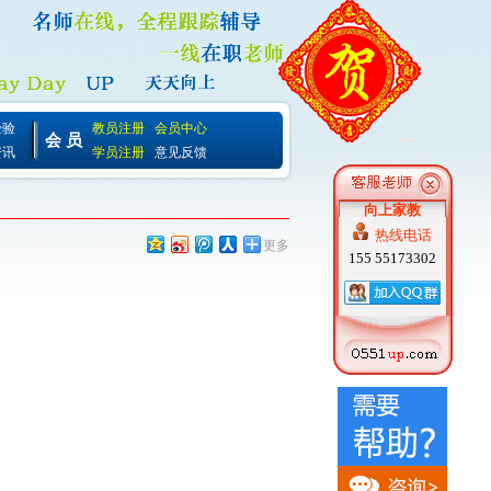
经验
教员注册
会员中心
会 员
资讯
学员注册
意见反馈
向上家教
热线电话
更多
155 55173302