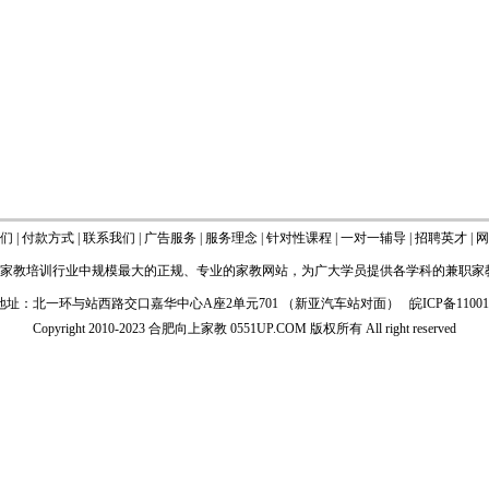
们
|
付款方式
|
联系我们
|
广告服务
|
服务理念
|
针对性课程
|
一对一辅导
|
招聘英才
|
网
家教
培训行业中规模最大的正规、专业的
家教网站
，为广大学员提供各学科的
兼职家
地址：北一环与站西路交口嘉华中心A座2单元701 （新亚汽车站对面）
皖ICP备1100
Copyright 2010-2023 合肥向上家教
0551UP.COM
版权所有 All right reserved