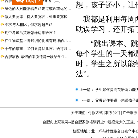
合肥家教编辑--高考地理备考（二）
想，孩子还小，让
身边的人只能陪着自己走过或近或远的…
做人要宽厚，待人要宽容，处事要宽松
我都是利用每周两
不求与人相比，但求超越自己
耽误学习，还开拓
期中考试后英语怎样运用语言？
在生物课堂上将知识简化成有规律的几…
“跳出课本、跳出
十年的厚重，又何尝是我几言几语可以…
每个学生的一天都
合肥家教-寒假的本质还是一段给学生…
时，学生之所以能
法”。
上一篇：
学生如何提高英语听力能
下一篇：
父母记住要蹲下来跟孩子
关于我们
|
付款方式
|
联系我们
|
广告服务
合肥向上家教网
--是
合肥家教
培训行业中规模最大的正规、
校区地址：北一环与站西路交口嘉华中心