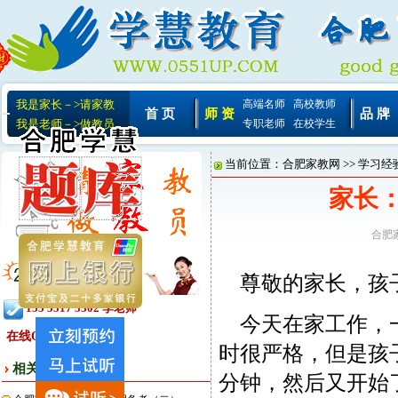
我是家长－>请家教
高端名师
高校教师
首 页
师 资
品 牌
我是老师－>做教员
专职老师
在校学生
当前位置：
合肥家教网
>>
学习经
家长
合肥
尊敬的家长，孩子
155 5517 3302 李老师
今天在家工作，一
在线QQ:
时很严格，但是孩
相关文章
分钟，然后又开始