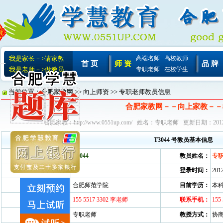
我是家长－>请家教
高端名师
高校教师
首 页
师 资
品 牌
我是老师－>做教员
专职老师
在校学生
当前位置：
合肥家教网
>>
向上师资
>> 专职老师教员信息
合肥家教网－－向上家教－－
合肥家教：
http://www.0551up.com/
姓名：专职老师 更新日期：2012-
T3044 号教员基本信息
教员编号：
T3044
教员姓名：
专
教员性别：
登录时间：
2012
所在学校：
合肥师范学院
目前学历：
本
联系电话：
155 5517 3302 李老师
联系手机：
155
目前身份：
专职老师
教授方式：
协