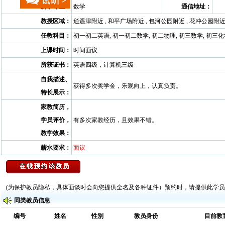
所学专业：
数学
通信地址：
教授区域：
逍遥津附近 , 和平广场附近 , 包河公园附近 , 花冲公园附近
任教科目：
初一初二英语, 初一初二数学, 初二物理, 初三数学, 初三化
上课时间：
时间面议
所获证书：
英语四级，计算机三级
自我描述、
获得多次奖学金，乐观向上，认真负责。
特长展示：
家教简历，
学员评价，
有多次家教经历，且效果不错。
教学效果：
薪水要求：
面议
(为保护教员隐私，具体面谈时会向您提供全名及各种证件）预约时，请提供此学员的
同类教员信息
编号
姓名
性别
教员身份
目前教