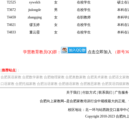
T2525
sywelch
女
在校学生
硕士在
T3672
jiulongde
男
在校学生
本科在
T4459
zhangqing
女
在职教师
本科毕
T4621
缪玉婷
女
在校学生
本科在
T4833
董云霞
女
在校学生
本科在
学慧教育教员QQ群：
点击立即加入
（群号36
[
推荐站点
]：
合肥英语家教
合肥数学家教
合肥物理家教
合肥奥数家教
合肥美术家教
合肥语文家
口语家教
合肥托福家教
合肥法语家教
合肥德语家教
合肥雅思家教
合肥英语四级家
关于我们
|
付款方式
|
联系我们
|
广告服务
合肥向上家教网
--是
合肥家教
培训行业中规模最大的正规、
校区地址：北一环与站西路交口嘉华中心
Copyright 2010-2023 合